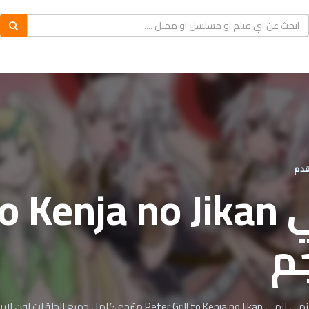
قدم
انمي  Kenja no Jikan
م
 مترجم كامل جميع الحلقات اون لاين