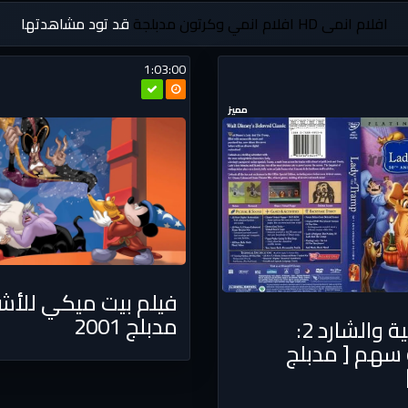
افلام انمى HD
افلام انمي وكرتون مدبلجة
قد تود مشاهدتها
1:03:00
مميز
فيلم بيت ميكي للأشر
مدبلج 2001
فيلم النبية والشارد 2:
 سهم [ مدبلج