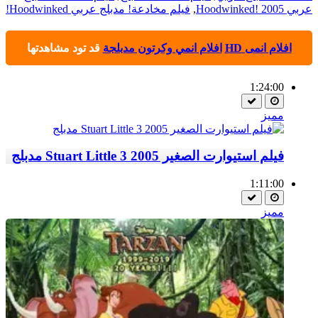
عربي Hoodwinked! 2005
,
فيلم مخادعة! مدبلج عربي Hoodwinked!
افلام انمى HD
افلام انمي وكرتون مدبلجة
قد تود مشاهدتها
1:24:00
مميز
فيلم استيوارت الصغير Stuart Little 3 2005 مدبلج
1:11:00
مميز