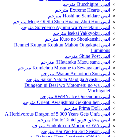
انمي !Bucchigire مترجم
انمي Extreme Hearts مترجم
انمي Hoshi no Samidare مترجم
انمي Meng Qi Shi Shen Huanxi Zhui Hun مترجم
انمي Soredemo Ayumu wa Yosetekuru مترجم
انمي Isekai Yakkyoku مترجم
انمي Kuro no Shoukanshi مترجم
انمي Renmei Kuugun Koukuu Mahou Ongakutai
Luminous
انمي Shine Post مترجم
انمي Hataraku Maou sama!! مترجم
انمي Kumichou Musume to Sewagakari مترجم
انمي Warau Arsnotoria Sun! مترجم
انمي Saikin Yatotta Maid ga Ayashii مترجم
انمي Dungeon ni Deai wo Motomeru no wa
Machigattei
انمي RWBY: Ice Queendom مترجم
انمي Orient: Awajishima Gekitou-hen مترجم
انمي Prima Doll مترجم
انمي A Herbivorous Dragon of 5,000 Years Gets Unfa
انمي محقق فوتو Fuuto Tantei مترجم
انمي Yuukoku no Moriarty OVA مترجم
انمي Bai Yao Pu 3rd Season مترجم