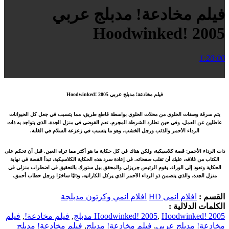
فيلم مخادعة! مدبلج عربي
Hoodwinked! 2005
1:20:00
فيلم مخادعة! مدبلج عربي Hoodwinked! 2005
يتم سرقة وصفات الحلوى من محلات الحلوى بواسطة قاطع طريق، مما يتسبب في جعل كل الحيوانات
عاطلين عن العمل، وفي حين تطارد الشرطة المجرم، تعم الفوضى في منزل الجدة، الذي يتواجد به ذات
الرداء الأحمر والذئب ورجل الخشب، وهو ما يتسبب في زعزعة السلام في الغابة.
ذات الرداء الأحمر: قصة كلاسيكية، ولكن هناك في كل حكاية ما هو أكثر مما تراه العين. قبل أن تحكم على
الكتاب من غلافه، عليك أن تقلب صفحاته. في إعادة سرد هذه الحكاية الكلاسيكية، تبدأ القصة في نهاية
الحكاية وتعود إلى الوراء. يقوم الرئيس جريزلي والمحقق بيل ستورك بالتحقيق في اضطراب منزلي في
منزل الجدة، والذي يتضمن ذو الرداء الأحمر الذي يركل الكاراتيه، وذئبًا ساخرًا ورجل حطاب أحمق.
القسم :
افلام انمى HD
افلام انمي وكرتون مدبلجة
الكلمات الدلالية :
Hoodwinked! 2005 مدبلج
,
Hoodwinked! 2005
,
فيلم مخادعة!
,
فيلم
مخادعة! مدبلج عربي
,
فيلم مخادعة! مدبلج
,
فيلم مخادعة! مدبلج