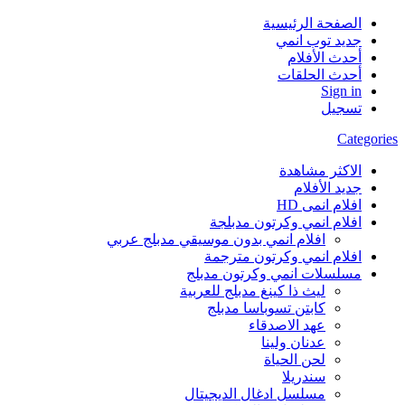
الصفحة الرئيسية
جديد توب انمي
أحدث الأفلام
أحدث الحلقات
Sign in
تسجيل
Categories
الاكثر مشاهدة
جديد الأفلام
افلام انمى HD
افلام انمي وكرتون مدبلجة
افلام انمي بدون موسيقي مدبلج عربي
افلام انمي وكرتون مترجمة
مسلسلات انمي وكرتون مدبلج
ليث ذا كينغ مدبلج للعربية
كابتن تسوباسا مدبلج
عهد الاصدقاء
عدنان ولينا
لحن الحياة
سندريلا
مسلسل ادغال الديجيتال