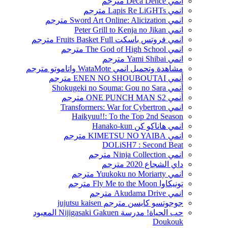
انمي Deca Dence مترجم
انمي Lapis Re LiGHTs مترجم
انمي Sword Art Online: Alicization مترجم
انمي Peter Grill to Kenja no Jikan
انمي فروتس باسكت Fruits Basket Full مترجم
انمي The God of High School مترجم
انمي Yami Shibai مترجم
مشاهدة وتحميل انمي WataMote واتاموتو مترجم
أنمي ENEN NO SHOUBOUTAI مترجم
أنمي Shokugeki no Souma: Gou no Sara
أنمي ONE PUNCH MAN S2 مترجم
انمي Transformers: War for Cybertron
Haikyuu!!: To the Top 2nd Season
انمي هاناكو كن Hanako-kun
انمي KIMETSU NO YAIBA مترجم
DOLiSH7 : Second Beat
انمي Ninja Collection مترجم
داي الشجاع 2020 مترجم
انمي Yuukoku no Moriarty مترجم
تونيكاوا Fly Me to the Moon مترجم
انمي Akudama Drive مترجم
جوجوتسو كايسن مترجم jujutsu kaisen
حب الحياة! مدرسة Nijigasaki Gakuen المعبود
Doukouk