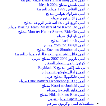
انمي باكي هانما Baki Hanma مدبلج للعربية
انمي بليتش مدبلج bleach 2004
انمي القناص 1999 مدبلج للعربية
انمي شرلوك هولمز مبدلج
انمي زاك ستورم مدبلج
انمي كونغ فو باندا: أساطير الروعة مدبلج
انمي Blazing Team: Masters of Yo Kwon Do مدبلج
انمي Monster Hunter Stories: Ride On مدبلج
انمي بلو لوك مدبلج
انمي black torch مدبلج
انمي Yomi no Tsugai مدبلج
انمي Enen no Shouboutai مدبلج
انمي قاتل الشياطين الجزء الرابع مدبلج للعربية
انمي ناروتو 2002-2007 مدبلج عربي
كرتون رامي الصياد الصغير
بي بليد إكس مدبلج Beyblade X
انمي زلزال طوكيو 8.0 مدبلج
انمي هايكيوو!! مدبلج عربي
أنمي Little Battlers eXperience (LBX) مدبلج
انمي Koori no Jouheki مدبلج
انمي قاهر الوحوش مدبلج
انمي Hidarikiki no Eren مدبلج
انمي Capeta مدبلج عربي
مسلسلات انمي وكرتون مترجم