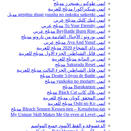
انمي طوكيو ريفينجرز مدبلج
انمي شيكيزاكورا مدبلج للعربية
انمي genjitsu shugi yuusha no oukoku saikenki مدبل
انمي لينك كليك مدبلج عربي
انمي To Your Eternity مدبلج عربي
انمي BeyBattle Burst Rise مدبلج عربي
انمي بوروتو : الأجيال القادمة من ناروتو مدبلج
انمي Aya And Yusuf مدبلج عربي
انمي داي الشجاع 2020 مدبلج للعربية
انمي قاتل الشياطين الجزء الاول مدبلج للعربية
انمي بي البداية مدبلج للعربية
انمي Sakurada Reset مدبلج
انمي قاتل الشياطين الجزء الثالث مدبلج للعربية
انمي Deatte 5-byou de Battle مدبلج
انمي yuukoku no moriarty مدبلج
انمي Barakamon مدبلج
انمي بلاك كات Black Cat مدبلج
انمي المحقق كونان مدبلج للعربية
انمي Oshi no Ko مدبلج للعربية
Bleach Sennen Kessen-hen – Ketsubetsu-tan مدبلج
انمي My Unique Skill Makes Me Op even at Level
مدب
الدعسوقة و القط الأسود جميع المواسم