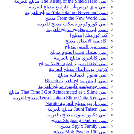
انمي The Rising of the Shield Hero مدبلج للعربية
انمي ماي دريس-أب دارلينغ مدبلج للعربية
انمي Yakusoku no Neverland مدبلج للعربية
انمي From the New World مدبلج
انمي كوروكو نو باسكت مدبلج للعربية
انمي بايي لينجلونج مدبلج للعربية
كيد كوزميك [مدبلج]
اكاديمية الابطال مدبلج
انمي امير التنس مدبلج
انمي يضحك تحت الغيوم مدبلج
أنمي كابانيري مدبلج بالعربية
انمي أطفال سوبر لطيف قليلا مدبلج
كرتون بوب البناء مدبلج للعربية
انمي هجوم العمالقة مدبلج
انمي بليتش مدبلج للعربية Bleach
انمي جوجوتسو كايسن مدبلج للعربية
انمي That Time I Got Reincarnated as a Slime مدبلج
انمي Tensei shitara Slime Datta Ken مدبلج للعربية
انمي ناروتو مدبلج للعربية Naruto
انمي Juuni Taisen مدبلج للعربية
انمي دكتور ستون مدبلج بالعربية
انمي Shiguang Dailiren مدبلج
انمي Spy x Family مدبلج
انمي Mob Psycho 100 مدبلج