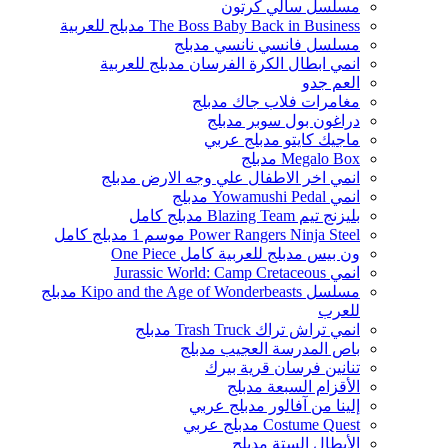
مسلسل سالي كرتون
The Boss Baby Back in Business مدبلج للعربية
مسلسل فانسي نانسي مدبلج
انمي ابطال الكرة الفرسان مدبلج للعربية
العم جدو
مغامرات فلاب جاك مدبلج
دراغون بول سوبر مدبلج
ماجيك كايتو مدبلج عربي
Megalo Box مدبلج
انمي اخر الاطفال علي وجه الارض مدبلج
انمي Yowamushi Pedal مدبلج
بليزنج تيم Blazing Team مدبلج كامل
Power Rangers Ninja Steel موسم 1 مدبلج كامل
ون بيس مدبلج للعربية كامل One Piece
انمي Jurassic World: Camp Cretaceous
مسلسل Kipo and the Age of Wonderbeasts مدبلج
للعرب
انمي تراش تراك Trash Truck مدبلج
باص المدرسة العجيب مدبلج
تنانين فرسان قرية بيرك
الأقزام السبعة مدبلج
إلينا من آفالور مدبلج عربي
Costume Quest مدبلج عربي
الأبطال الستة مدبلج