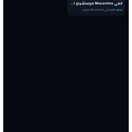
انمي Musashino موساشينو الحلقة 1 مترجم
شاهد الآن
انمي Musashino مترجم