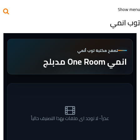
Show menu
توب انمي
تصفح مكتبة توب أنمي
انمي One Room مدبلج
عذراً- لا توجد اى ملفات بهذا التصنيف حالياً