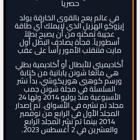
حصريا
في عالم يعج بالقوى الخارقة يولد
إيزوكو الهزيل الذي لايملك أي طاقة
عجيبة تمكنه من أن يصبح بطلاً
أسطورياً. فجأة يصادف البطل أول
مايت فتنقلب الأمور رأساً على عقب
أكاديميتي للأبطال أو أكاديمية بطلي
هي مانغا شونن يابانية من كتابة
ورسم كوهيي هوريكوشي، بدأ نشر
السلسلة في مجلة شونن جمب
الأسبوعية منذ يوليو 2014 ولها 24
مجلد تم نشره في الأسواق. تم إصدار
المجلد الأول في الرابع من نوفمبر
2014 بينما تم نشر المجلد الرابع
والعشرين في 2 أغسطس 2023.