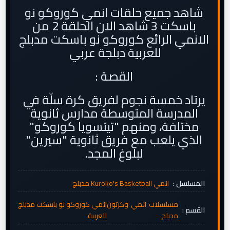
شاهد جميع حلقات انمي كوروكو نو
باسكت 3 شاهد الان الحلقة 2 من
الانمي الرائع كوروكو نو باسكت مدبلج
للعربية دبلجة عربي
القصة :
يرتاد خمسة نجوم لفريق كرة سلّة في
المدرسة المتوسطة مدارس ثانوية
مختلفة، ومنهم "تيتسويا كوروكو"
الذي يلعب مع فريق ثانوية "سيرين"
لبلوغ المجد.
المسلسل :
انمي Kuroko's Basketball مدبلج
مسلسلات انمي وكرتون
انمي كوروكو نو باسكت مدبلج
القسم :
مدبلج
للعربية